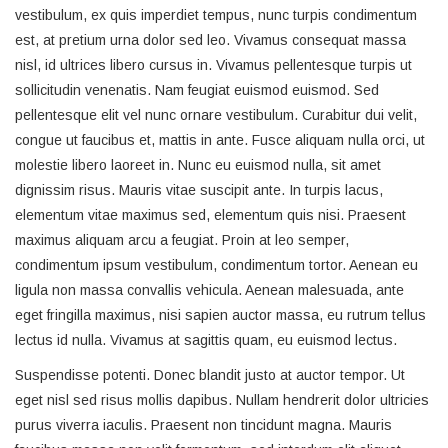
vestibulum, ex quis imperdiet tempus, nunc turpis condimentum
est, at pretium urna dolor sed leo. Vivamus consequat massa
nisl, id ultrices libero cursus in. Vivamus pellentesque turpis ut
sollicitudin venenatis. Nam feugiat euismod euismod. Sed
pellentesque elit vel nunc ornare vestibulum. Curabitur dui velit,
congue ut faucibus et, mattis in ante. Fusce aliquam nulla orci, ut
molestie libero laoreet in. Nunc eu euismod nulla, sit amet
dignissim risus. Mauris vitae suscipit ante. In turpis lacus,
elementum vitae maximus sed, elementum quis nisi. Praesent
maximus aliquam arcu a feugiat. Proin at leo semper,
condimentum ipsum vestibulum, condimentum tortor. Aenean eu
ligula non massa convallis vehicula. Aenean malesuada, ante
eget fringilla maximus, nisi sapien auctor massa, eu rutrum tellus
lectus id nulla. Vivamus at sagittis quam, eu euismod lectus.
Suspendisse potenti. Donec blandit justo at auctor tempor. Ut
eget nisl sed risus mollis dapibus. Nullam hendrerit dolor ultricies
purus viverra iaculis. Praesent non tincidunt magna. Mauris