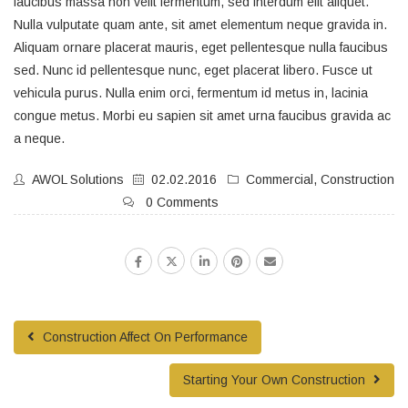
faucibus massa non velit fermentum, sed interdum elit aliquet.
Nulla vulputate quam ante, sit amet elementum neque gravida in.
Aliquam ornare placerat mauris, eget pellentesque nulla faucibus
sed. Nunc id pellentesque nunc, eget placerat libero. Fusce ut
vehicula purus. Nulla enim orci, fermentum id metus in, lacinia
congue metus. Morbi eu sapien sit amet urna faucibus gravida ac
a neque.
AWOL Solutions
02.02.2016
Commercial
,
Construction
0 Comments
Construction Affect On Performance
Starting Your Own Construction